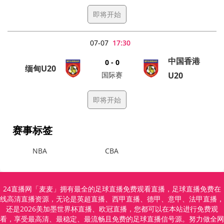
即将开始
07-07
17:30
中国香港
0 - 0
缅甸U20
国际赛
U20
即将开始
赛事标签
NBA
CBA
24直播网「麦麦」拥有最全的足球直播免费观看直播，足球直播免费在
线高清直播资源，无论是英超直播、西甲直播、德甲、意甲、法甲直播，
还是2026美加墨世界杯直播、欧冠直播，您都可以在本站进行免费观
看，享受最高清、最稳定、最流畅且免费的足球直播信号源。努力做全网