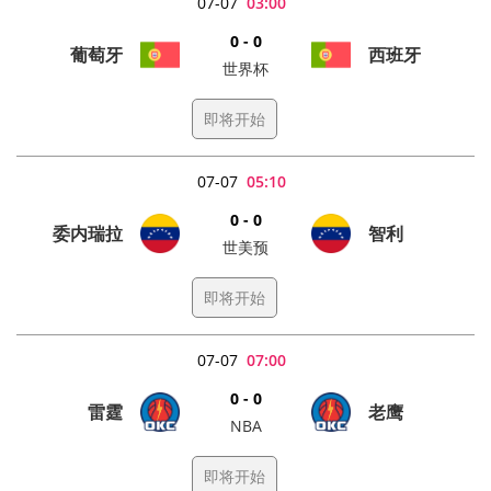
07-07
03:00
0 - 0
葡萄牙
西班牙
世界杯
即将开始
07-07
05:10
0 - 0
委内瑞拉
智利
世美预
即将开始
07-07
07:00
0 - 0
雷霆
老鹰
NBA
即将开始