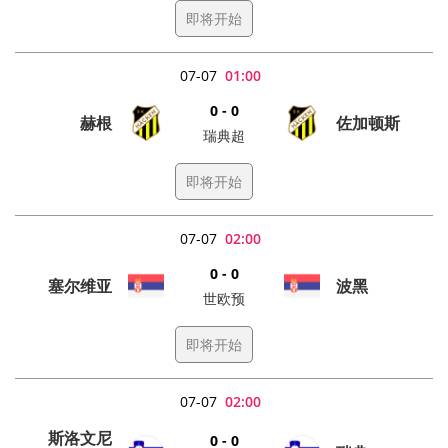
即将开始
07-07
01:00
0 - 0
赫根
佐加顿斯
瑞典超
即将开始
07-07
02:00
0 - 0
塞尔维亚
波黑
世欧预
即将开始
07-07
02:00
斯洛文尼
0 - 0