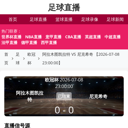
足球直播
首页
足球直播
篮球直播
足球录像
足球新闻
热门联赛：
世界杯直播
NBA直播
意甲直播
CBA直播
英超直播
中超直播
法甲直播
德甲直播
西甲直播
首
足
欧冠
阿拉木图凯拉特 VS 尼克希奇 【2026-07-08
页
球
杯
23:00:00】
欧冠杯
2026-07-08
23:00:00
阿拉木图凯拉
尼克希奇
已结束
特
0 - 0
直播信号源