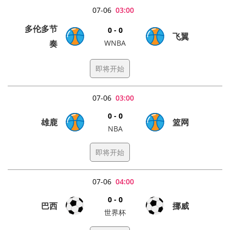
07-06
03:00
多伦多节
0 - 0
飞翼
奏
WNBA
即将开始
07-06
03:00
0 - 0
雄鹿
篮网
NBA
即将开始
07-06
04:00
0 - 0
巴西
挪威
世界杯